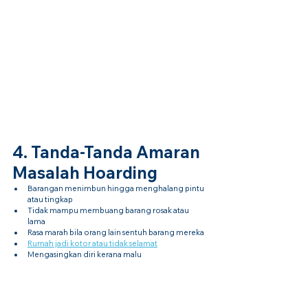
4. Tanda-Tanda Amaran 
Masalah Hoarding
Barangan menimbun hingga menghalang pintu 
atau tingkap
Tidak mampu membuang barang rosak atau 
lama
Rasa marah bila orang lain sentuh barang mereka
Rumah jadi kotor atau tidak selamat
Mengasingkan diri kerana malu