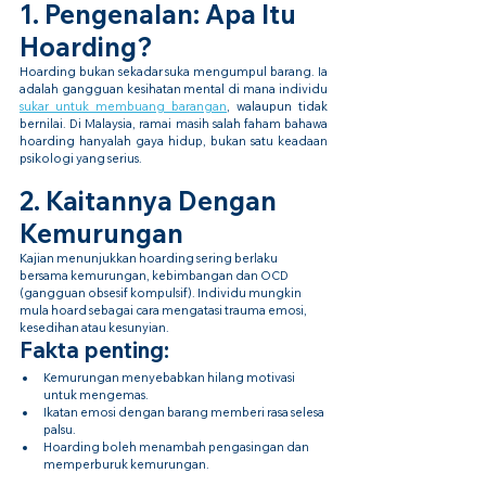
1. Pengenalan: Apa Itu 
Hoarding?
Hoarding bukan sekadar suka mengumpul barang. Ia 
adalah gangguan kesihatan mental di mana individu 
sukar untuk membuang barangan
, walaupun tidak 
bernilai. Di Malaysia, ramai masih salah faham bahawa 
hoarding hanyalah gaya hidup, bukan satu keadaan 
psikologi yang serius.
2. Kaitannya Dengan 
Kemurungan
Kajian menunjukkan hoarding sering berlaku 
bersama kemurungan, kebimbangan dan OCD 
(gangguan obsesif kompulsif). Individu mungkin 
mula hoard sebagai cara mengatasi trauma emosi, 
kesedihan atau kesunyian.
Fakta penting:
Kemurungan menyebabkan hilang motivasi 
untuk mengemas.
Ikatan emosi dengan barang memberi rasa selesa 
palsu.
Hoarding boleh menambah pengasingan dan 
memperburuk kemurungan.