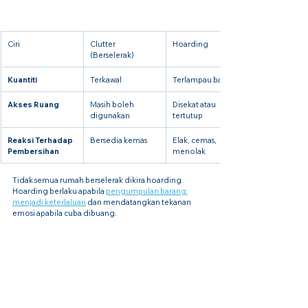
Ciri
Clutter 
Hoarding
(Berselerak)
Kuantiti
Terkawal
Terlampau banyak
Akses Ruang
Masih boleh 
Disekat atau 
digunakan
tertutup
Reaksi Terhadap 
Bersedia kemas
Elak, cemas, 
Pembersihan
menolak
Tidak semua rumah berselerak dikira hoarding. 
Hoarding berlaku apabila 
pengumpulan barang 
menjadi keterlaluan
 dan mendatangkan tekanan 
emosi apabila cuba dibuang.