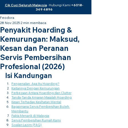
Cik Cuci Seluruh Malaysia
·
Hubungi Kami
+6018-
349 4896
Feodora
28 Nov 2025
2 min membaca
Penyakit Hoarding &
Kemurungan: Maksud,
Kesan dan Peranan
Servis Pembersihan
Profesional (2026)
Isi Kandungan
Pengenalan: Apa Itu Hoarding?
Kaitannya Dengan Kemurungan
Perbezaan Antara Hoarding dan Clutter
Tanda-Tanda Amaran Masalah Hoarding
Kesan Terhadap Kesihatan Mental
Bagaimana Servis Pembersihan Boleh 
Membantu
Fakta Menarik di Malaysia
Servis Pembersihan Rumah Kami
Soalan Lazim (FAQ)