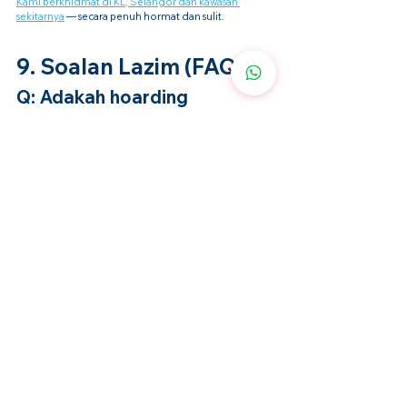
Kami berkhidmat di KL, Selangor dan kawasan 
sekitarnya
 — secara penuh hormat dan sulit.
9. Soalan Lazim (FAQ)
Q: Adakah hoarding 
termasuk dalam OCD?
A: Dulu ya, tetapi kini ia diklasifikasi sebagai 
gangguan mental berasingan.
Q: Adakah pembersihan 
boleh menyembuhkan 
hoarding?
A: Tidak. Terapi diperlukan, tetapi pembersihan 
membantu memulakan pemulihan.
Q: Bagaimana nak bantu 
orang tersayang yang 
hoard?
A: Bercakap secara lembut, elakkan menghakimi, dan 
cadangkan bantuan profesional.