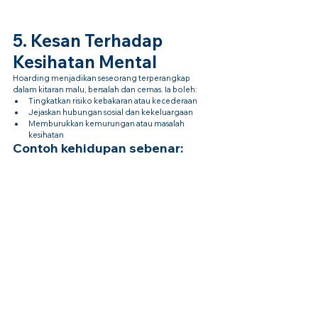
5. Kesan Terhadap 
Kesihatan Mental
Hoarding menjadikan seseorang terperangkap 
dalam kitaran malu, bersalah dan cemas. Ia boleh:
Tingkatkan risiko kebakaran atau kecederaan
Jejaskan hubungan sosial dan kekeluargaan
Memburukkan kemurungan atau masalah 
kesihatan
Contoh kehidupan sebenar: