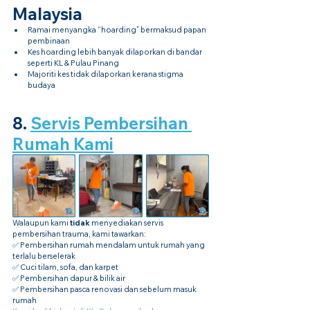
Malaysia
Ramai menyangka “hoarding” bermaksud papan 
pembinaan
Kes hoarding lebih banyak dilaporkan di bandar 
seperti KL & Pulau Pinang
Majoriti kes tidak dilaporkan kerana stigma 
budaya
8. 
Servis Pembersihan 
Rumah Kami
Walaupun kami 
tidak
 menyediakan servis 
pembersihan trauma, kami tawarkan:
✅ Pembersihan rumah mendalam untuk rumah yang 
terlalu berselerak
✅ Cuci tilam, sofa, dan karpet
✅ Pembersihan dapur & bilik air
✅ Pembersihan pasca renovasi dan sebelum masuk 
rumah