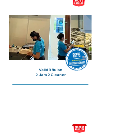
5x Sesi Cuci Rumah
Valid 3 Bulan
2 Jam 2 Cleaner
Harga Bermula Dari
RM110/
Sesi
10x Sesi Cuci Rumah