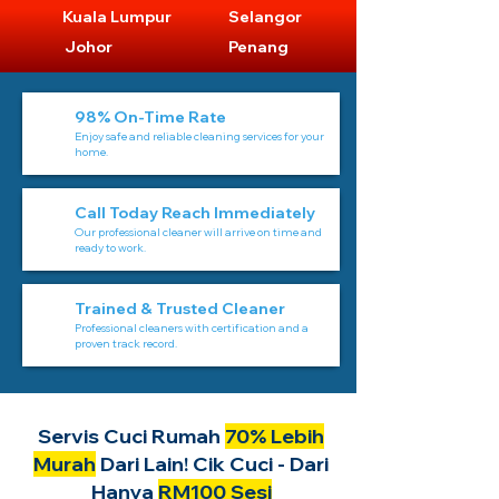
Kuala Lumpur
Selangor
Johor
Penang
98% On-Time Rate
Enjoy safe and reliable cleaning services for your
home.
Call Today Reach Immediately
Our professional cleaner will arrive on time and
ready to work.
Trained & Trusted Cleaner
Professional cleaners with certification and a
proven track record.
Servis Cuci Rumah
70% Lebih
Murah
Dari Lain! Cik Cuci - Dari
Hanya
RM100 Sesi