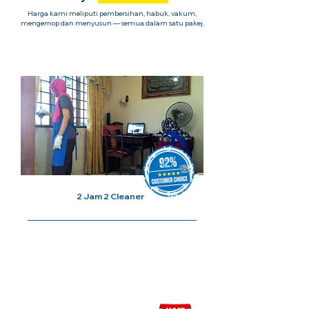
Harga kami meliputi pembersihan, habuk, vakum,
mengemop dan menyusun — semua dalam satu pakej.
1x Sesi Cuci Rumah
2 Jam 2 Cleaner
Harga Bermula Dari
RM120/
Sesi