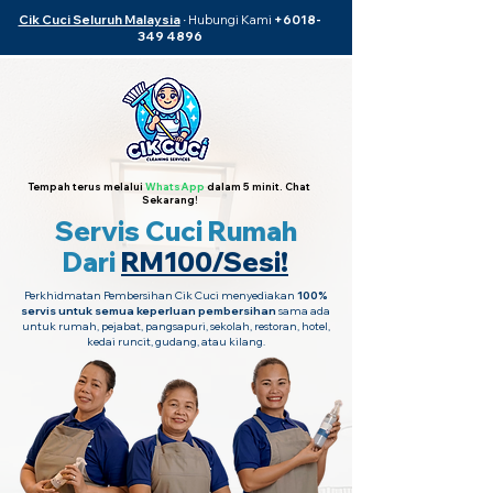
Cik Cuci Seluruh Malaysia
·
Hubungi Kami
+6018-
349 4896
Tempah terus melalui
WhatsApp
dalam 5 minit. Chat
Sekarang!
Servis Cuci Rumah
Dari
RM100/Sesi!
Perkhidmatan Pembersihan Cik Cuci menyediakan
100%
servis untuk semua keperluan pembersihan
sama ada
untuk rumah, pejabat, pangsapuri, sekolah, restoran, hotel,
kedai runcit, gudang, atau kilang.