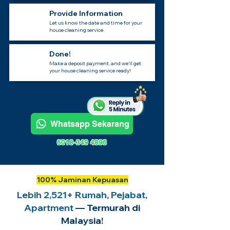
Provide Information
Let us know the date and time for your
house cleaning service.
Done!
Make a deposit payment, and we’ll get
your house cleaning service ready!
Whatsapp Sekarang
6018-349 4896
100% Jaminan Kepuasan
Lebih 2,521+ Rumah, Pejabat,
Apartment
— Termurah di
Malaysia!