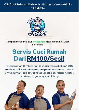
Cik Cuci Seluruh Malaysia
·
Hubungi Kami
+6018-
349 4896
Tempah terus melalui
WhatsApp
dalam 5 minit. Chat
Sekarang!
Servis Cuci Rumah
Dari
RM100/Sesi!
Perkhidmatan Pembersihan Cik Cuci menyediakan
100%
servis untuk semua keperluan pembersihan
sama ada
untuk rumah, pejabat, pangsapuri, sekolah, restoran, hotel,
kedai runcit, gudang, atau kilang.