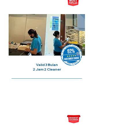
5x Sesi Cuci Rumah
Valid 3 Bulan
2 Jam 2 Cleaner
Harga Bermula Dari
RM110/
Sesi
10x Sesi Cuci Rumah