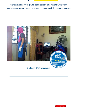
Harga kami meliputi pembersihan, habuk, vakum,
mengemop dan menyusun — semua dalam satu pakej.
1x Sesi Cuci Rumah
2 Jam 2 Cleaner
Harga Bermula Dari
RM120/
Sesi