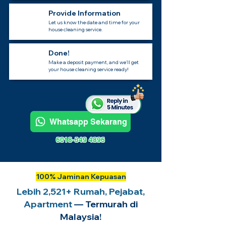
Provide Information
Let us know the date and time for your
house cleaning service.
Done!
Make a deposit payment, and we’ll get
your house cleaning service ready!
Whatsapp Sekarang
6018-349 4896
100% Jaminan Kepuasan
Lebih 2,521+ Rumah, Pejabat,
Apartment
— Termurah di
Malaysia!