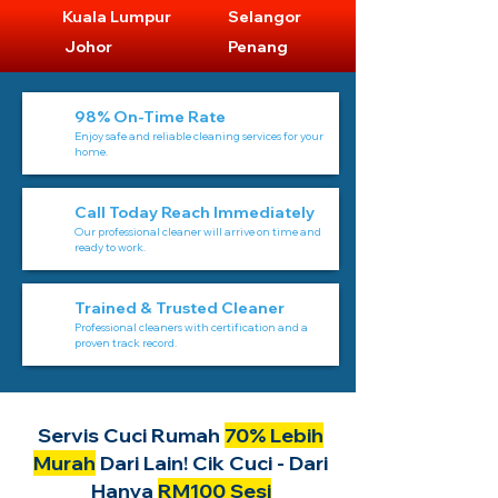
Kuala Lumpur
Selangor
Johor
Penang
98% On-Time Rate
Enjoy safe and reliable cleaning services for your
home.
Call Today Reach Immediately
Our professional cleaner will arrive on time and
ready to work.
Trained & Trusted Cleaner
Professional cleaners with certification and a
proven track record.
Servis Cuci Rumah
70% Lebih
Murah
Dari Lain! Cik Cuci - Dari
Hanya
RM100 Sesi