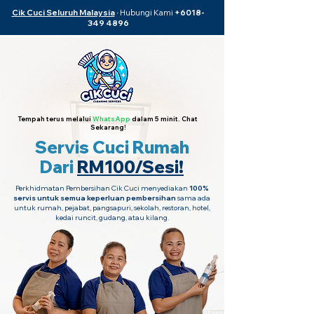
Cik Cuci Seluruh Malaysia
·
Hubungi Kami
+6018-
349 4896
Tempah terus melalui
WhatsApp
dalam 5 minit. Chat
Sekarang!
Servis Cuci Rumah
Dari
RM100/Sesi!
Perkhidmatan Pembersihan Cik Cuci menyediakan
100%
servis untuk semua keperluan pembersihan
sama ada
untuk rumah, pejabat, pangsapuri, sekolah, restoran, hotel,
kedai runcit, gudang, atau kilang.