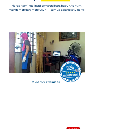
Harga kami meliputi pembersihan, habuk, vakum,
mengemop dan menyusun — semua dalam satu pakej.
1x Sesi Cuci Rumah
2 Jam 2 Cleaner
Harga Bermula Dari
RM120/
Sesi