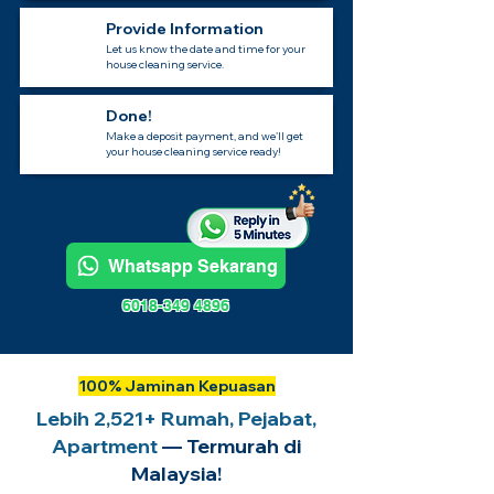
Provide Information
Let us know the date and time for your
house cleaning service.
Done!
Make a deposit payment, and we’ll get
your house cleaning service ready!
Whatsapp Sekarang
6018-349 4896
100% Jaminan Kepuasan
Lebih 2,521+ Rumah, Pejabat,
Apartment
— Termurah di
Malaysia!