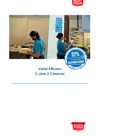
5x Sesi Cuci Rumah
Valid 3 Bulan
2 Jam 2 Cleaner
Harga Bermula Dari
RM110/
Sesi
10x Sesi Cuci Rumah