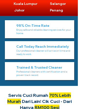
Kuala Lumpur
Selangor
Johor
Penang
98% On-Time Rate
Enjoy safe and reliable cleaning services for your
home.
Call Today Reach Immediately
Our professional cleaner will arrive on time and
ready to work.
Trained & Trusted Cleaner
Professional cleaners with certification and a
proven track record.
Servis Cuci Rumah
70% Lebih
Murah
Dari Lain! Cik Cuci - Dari
Hanya
RM100 Sesi